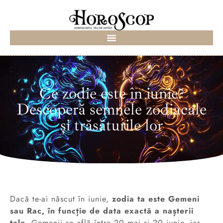
Ce zodie este în iunie?
Descoperă semnele zodiacale
și trăsăturile lor
Dacă te-ai născut în iunie,
zodia ta este Gemeni
sau Rac, în funcție de data exactă a nașterii
tale
. Gemenii se află între 20 mai și 20 iunie, iar