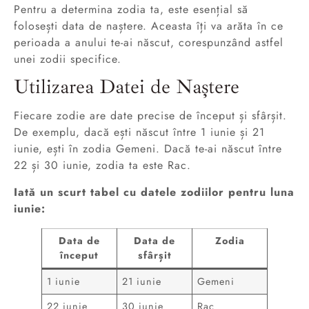
Pentru a determina zodia ta, este esențial să
folosești data de naștere. Aceasta îți va arăta în ce
perioada a anului te-ai născut, corespunzând astfel
unei zodii specifice.
Utilizarea Datei de Naștere
Fiecare zodie are date precise de început și sfârșit.
De exemplu, dacă ești născut între 1 iunie și 21
iunie, ești în zodia Gemeni. Dacă te-ai născut între
22 și 30 iunie, zodia ta este Rac.
Iată un scurt tabel cu datele zodiilor pentru luna
iunie:
Data de
Data de
Zodia
început
sfârșit
1 iunie
21 iunie
Gemeni
22 iunie
30 iunie
Rac