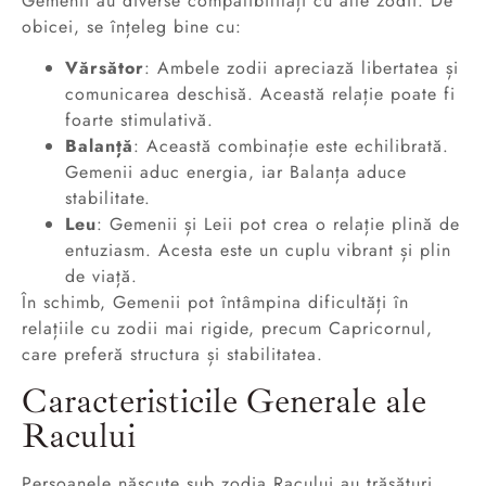
Gemenii au diverse compatibilități cu alte zodii. De
obicei, se înțeleg bine cu:
Vărsător
: Ambele zodii apreciază libertatea și
comunicarea deschisă. Această relație poate fi
foarte stimulativă.
Balanță
: Această combinație este echilibrată.
Gemenii aduc energia, iar Balanța aduce
stabilitate.
Leu
: Gemenii și Leii pot crea o relație plină de
entuziasm. Acesta este un cuplu vibrant și plin
de viață.
În schimb, Gemenii pot întâmpina dificultăți în
relațiile cu zodii mai rigide, precum Capricornul,
care preferă structura și stabilitatea.
Caracteristicile Generale ale
Racului
Persoanele născute sub zodia Racului au trăsături