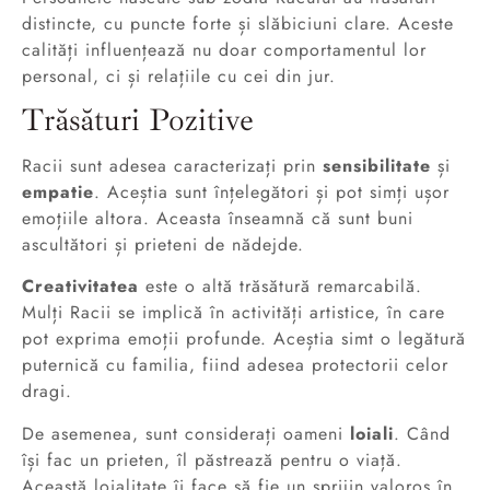
distincte, cu puncte forte și slăbiciuni clare. Aceste
calități influențează nu doar comportamentul lor
personal, ci și relațiile cu cei din jur.
Trăsături Pozitive
Racii sunt adesea caracterizați prin
sensibilitate
și
empatie
. Aceștia sunt înțelegători și pot simți ușor
emoțiile altora. Aceasta înseamnă că sunt buni
ascultători și prieteni de nădejde.
Creativitatea
este o altă trăsătură remarcabilă.
Mulți Racii se implică în activități artistice, în care
pot exprima emoții profunde. Aceștia simt o legătură
puternică cu familia, fiind adesea protectorii celor
dragi.
De asemenea, sunt considerați oameni
loiali
. Când
își fac un prieten, îl păstrează pentru o viață.
Această loialitate îi face să fie un sprijin valoros în