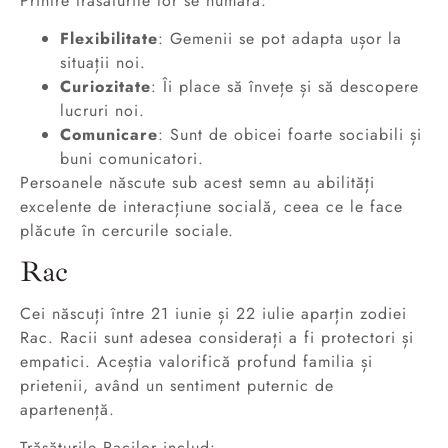
Printre trăsăturile lor se numără:
Flexibilitate
: Gemenii se pot adapta ușor la
situații noi.
Curiozitate
: Îi place să învețe și să descopere
lucruri noi.
Comunicare
: Sunt de obicei foarte sociabili și
buni comunicatori.
Persoanele născute sub acest semn au abilități
excelente de interacțiune socială, ceea ce le face
plăcute în cercurile sociale.
Rac
Cei născuți între 21 iunie și 22 iulie aparțin zodiei
Rac. Racii sunt adesea considerați a fi protectori și
empatici. Aceștia valorifică profund familia și
prietenii, având un sentiment puternic de
apartenență.
Trăsăturile Racilor includ: