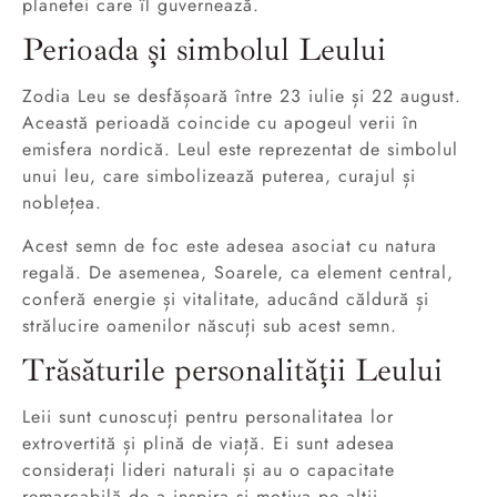
planetei care îl guvernează.
Perioada și simbolul Leului
Zodia Leu se desfășoară între 23 iulie și 22 august.
Această perioadă coincide cu apogeul verii în
emisfera nordică. Leul este reprezentat de simbolul
unui leu, care simbolizează puterea, curajul și
noblețea.
Acest semn de foc este adesea asociat cu natura
regală. De asemenea, Soarele, ca element central,
conferă energie și vitalitate, aducând căldură și
strălucire oamenilor născuți sub acest semn.
Trăsăturile personalității Leului
Leii sunt cunoscuți pentru personalitatea lor
extrovertită și plină de viață. Ei sunt adesea
considerați lideri naturali și au o capacitate
remarcabilă de a inspira și motiva pe alții.