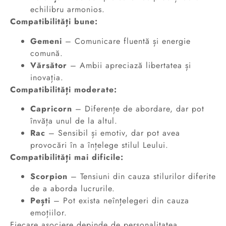
echilibru armonios.
Compatibilități bune:
Gemeni
– Comunicare fluentă și energie
comună.
Vărsător
– Ambii apreciază libertatea și
inovația.
Compatibilități moderate:
Capricorn
– Diferențe de abordare, dar pot
învăța unul de la altul.
Rac
– Sensibil și emotiv, dar pot avea
provocări în a înțelege stilul Leului.
Compatibilități mai dificile:
Scorpion
– Tensiuni din cauza stilurilor diferite
de a aborda lucrurile.
Pești
– Pot exista neînțelegeri din cauza
emoțiilor.
Fiecare asociere depinde de personalitatea