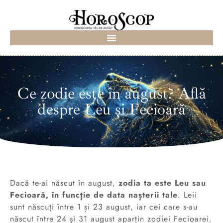
Ce zodie este în august? Află
despre Leu și Fecioară
Dacă te-ai născut în august,
zodia ta este Leu sau
Fecioară, în funcție de data nașterii tale
. Leii
sunt născuți între 1 și 23 august, iar cei care s-au
născut între 24 și 31 august aparțin zodiei Fecioarei.