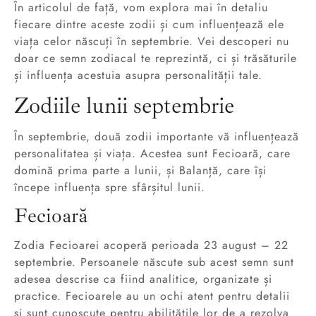
În articolul de față, vom explora mai în detaliu
fiecare dintre aceste zodii și cum influențează ele
viața celor născuți în septembrie. Vei descoperi nu
doar ce semn zodiacal te reprezintă, ci și trăsăturile
și influența acestuia asupra personalității tale.
Zodiile lunii septembrie
În septembrie, două zodii importante vă influențează
personalitatea și viața. Acestea sunt Fecioară, care
domină prima parte a lunii, și Balanță, care își
începe influența spre sfârșitul lunii.
Fecioară
Zodia Fecioarei acoperă perioada 23 august – 22
septembrie. Persoanele născute sub acest semn sunt
adesea descrise ca fiind analitice, organizate și
practice. Fecioarele au un ochi atent pentru detalii
și sunt cunoscute pentru abilitățile lor de a rezolva