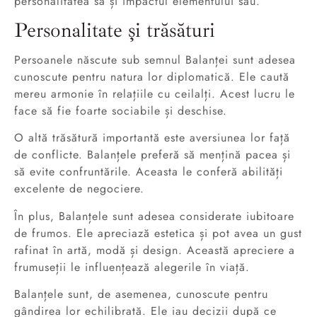
personalitatea sa și impactul elementului său.
Personalitate și trăsături
Persoanele născute sub semnul Balanței sunt adesea
cunoscute pentru natura lor diplomatică. Ele caută
mereu armonie în relațiile cu ceilalți. Acest lucru le
face să fie foarte sociabile și deschise.
O altă trăsătură importantă este aversiunea lor față
de conflicte. Balanțele preferă să mențină pacea și
să evite confruntările. Aceasta le conferă abilități
excelente de negociere.
În plus, Balanțele sunt adesea considerate iubitoare
de frumos. Ele apreciază estetica și pot avea un gust
rafinat în artă, modă și design. Această apreciere a
frumuseții le influențează alegerile în viață.
Balanțele sunt, de asemenea, cunoscute pentru
gândirea lor echilibrată. Ele iau decizii după ce