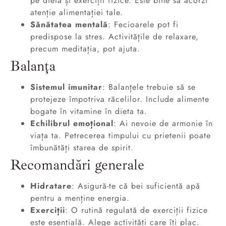
pe dietă și exerciții fizice. Este bine să acorzi
atenție alimentației tale.
Sănătatea mentală
: Fecioarele pot fi
predispose la stres. Activitățile de relaxare,
precum meditația, pot ajuta.
Balanța
Sistemul imunitar
: Balanțele trebuie să se
protejeze împotriva răcelilor. Include alimente
bogate în vitamine în dieta ta.
Echilibrul emoțional
: Ai nevoie de armonie în
viața ta. Petrecerea timpului cu prietenii poate
îmbunătăți starea de spirit.
Recomandări generale
Hidratare
: Asigură-te că bei suficientă apă
pentru a menține energia.
Exerciții
: O rutină regulată de exerciții fizice
este esențială. Alege activități care îți plac.