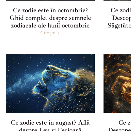
Ce zodie este în octombrie?
Ce zodi
Ghid complet despre semnele
Descop
zodiacale ale lunii octombrie
Săgetăto
Citește »
Ce zodie este în august? Află
Ce z
despre Leu și Fecioară
Descope