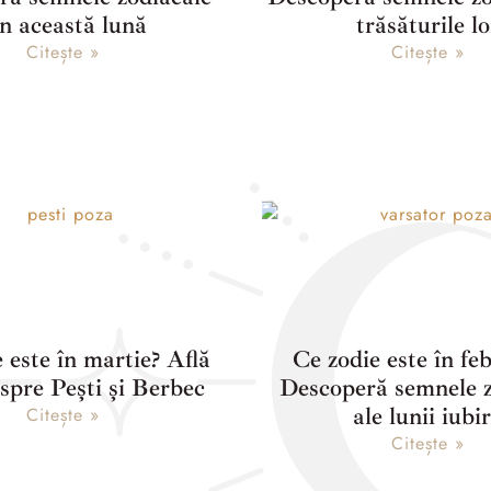
n această lună
trăsăturile lo
Citește »
Citește »
 este în martie? Află
Ce zodie este în fe
espre Pești și Berbec
Descoperă semnele z
ale lunii iubir
Citește »
Citește »