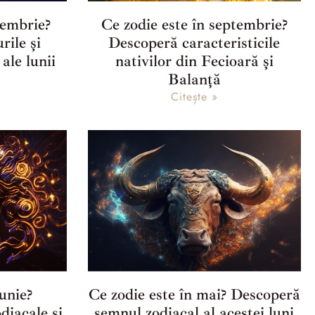
cembrie?
Ce zodie este în septembrie?
rile și
Descoperă caracteristicile
ale lunii
nativilor din Fecioară și
Balanță
Citește »
iunie?
Ce zodie este în mai? Descoperă
diacale și
semnul zodiacal al acestei luni