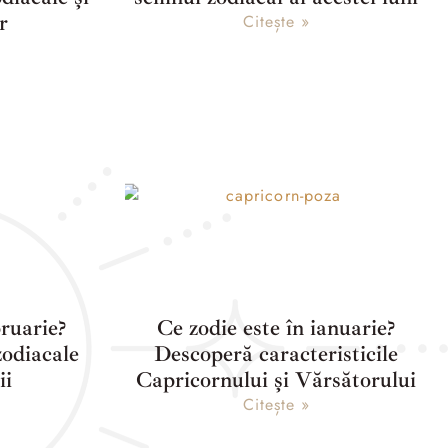
r
Citește »
bruarie?
Ce zodie este în ianuarie?
odiacale
Descoperă caracteristicile
ii
Capricornului și Vărsătorului
Citește »