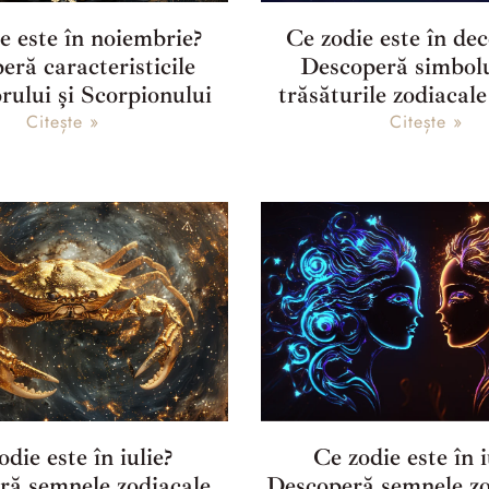
e este în noiembrie?
Ce zodie este în de
eră caracteristicile
Descoperă simbolu
rului și Scorpionului
trăsăturile zodiacale 
Citește »
Citește »
odie este în iulie?
Ce zodie este în 
ră semnele zodiacale
Descoperă semnele zo