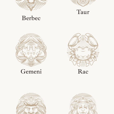
Taur
Berbec
Gemeni
Rac