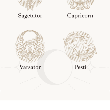
Sagetator
Capricorn
Varsator
Pesti