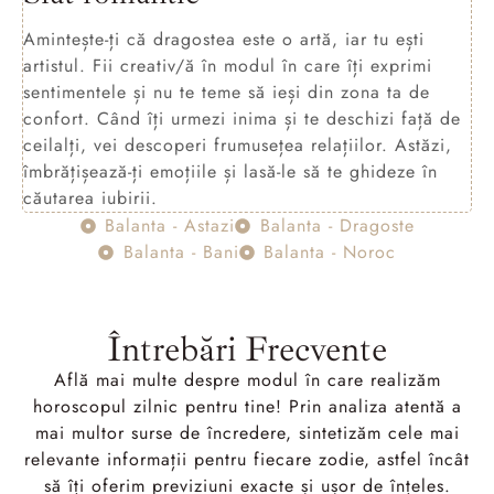
Amintește-ți că dragostea este o artă, iar tu ești
artistul. Fii creativ/ă în modul în care îți exprimi
sentimentele și nu te teme să ieși din zona ta de
confort. Când îți urmezi inima și te deschizi față de
ceilalți, vei descoperi frumusețea relațiilor. Astăzi,
îmbrățișează-ți emoțiile și lasă-le să te ghideze în
căutarea iubirii.
Balanta - Astazi
Balanta - Dragoste
Balanta - Bani
Balanta - Noroc
Întrebări Frecvente
Află mai multe despre modul în care realizăm
horoscopul zilnic pentru tine! Prin analiza atentă a
mai multor surse de încredere, sintetizăm cele mai
relevante informații pentru fiecare zodie, astfel încât
să îți oferim previziuni exacte și ușor de înțeles.