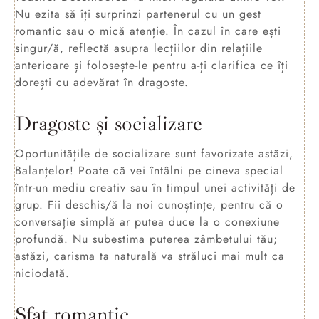
Nu ezita să îți surprinzi partenerul cu un gest
romantic sau o mică atenție. În cazul în care ești
singur/ă, reflectă asupra lecțiilor din relațiile
anterioare și folosește-le pentru a-ți clarifica ce îți
dorești cu adevărat în dragoste.
Dragoste și socializare
Oportunitățile de socializare sunt favorizate astăzi,
Balanțelor! Poate că vei întâlni pe cineva special
într-un mediu creativ sau în timpul unei activități de
grup. Fii deschis/ă la noi cunoștințe, pentru că o
conversație simplă ar putea duce la o conexiune
profundă. Nu subestima puterea zâmbetului tău;
astăzi, carisma ta naturală va străluci mai mult ca
niciodată.
Sfat romantic