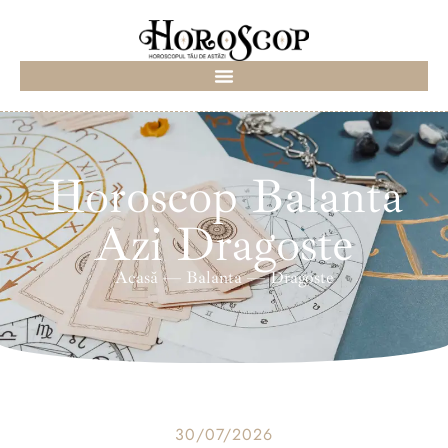
Horoscop Balanta
Azi Dragoste
Acasă
—
Balanta
—
Dragoste
30/07/2026